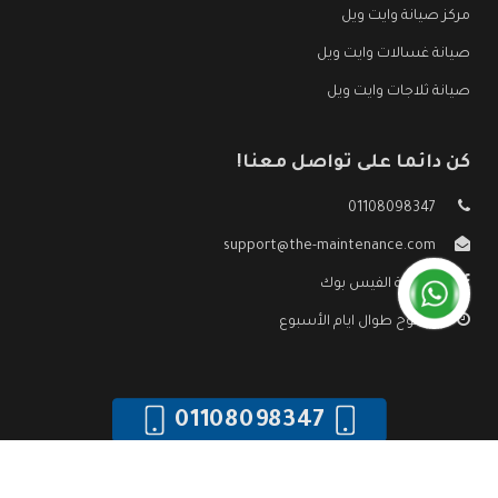
مركز صيانة وايت ويل
صيانة غسالات وايت ويل
صيانة ثلاجات وايت ويل
كن دائما على تواصل معنا!
01108098347
support@the-maintenance.com
صفحة الفيس بوك
مفتوح طوال ايام الأسبوع
01108098347
جميع الحقوق محفوظه ©
صيانة وايت ويل