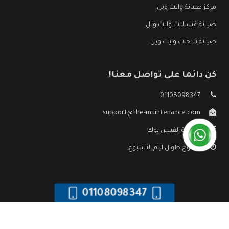
مركز صيانة وايت ويل
صيانة غسالات وايت ويل
صيانة ثلاجات وايت ويل
كن دائما على تواصل معنا!
01108098347
support@the-maintenance.com
صفحة الفيس بوك
مفتوح طوال ايام الأسبوع
01108098347
جميع الحقوق محفوظه ©
صيانة وايت ويل