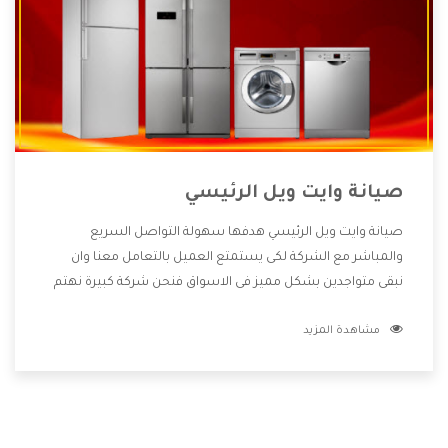
صيانة وايت ويل الرئيسي
صيانة وايت ويل الرئيسي هدفها سهولة التواصل السريع
والمباشر مع الشركة لكى يستمتع العميل بالتعامل معنا وان
نبقى متواجدين بشكل مميز فى الاسواق فنحن شركة كبيرة نهتم
بكل التفاصيل المهمة للعميل وان يستمتع بالخدمات التى تنفرد
مشاهدة المزيد
الشركة بها والتى تكون منها خدمة الصيانة التى تكون من أهم
الخدمات التى يرغب بها العميل لأنها تحافظ على كفاءة المنتج
كما أن شركة وايت ويل تقدم لنا جميع الأجهزة التى نبحث عنها
وأقوى الأسعار التى تكون مناسبة لكثير من العملاء