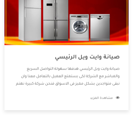
صيانة وايت ويل الرئيسي
صيانة وايت ويل الرئيسي هدفها سهولة التواصل السريع
والمباشر مع الشركة لكى يستمتع العميل بالتعامل معنا وان
نبقى متواجدين بشكل مميز فى الاسواق فنحن شركة كبيرة نهتم
بكل التفاصيل المهمة للعميل وان يستمتع بالخدمات التى تنفرد
مشاهدة المزيد
الشركة بها والتى تكون منها خدمة الصيانة التى تكون من أهم
الخدمات التى يرغب بها العميل لأنها تحافظ على كفاءة المنتج
كما أن شركة وايت ويل تقدم لنا جميع الأجهزة التى نبحث عنها
وأقوى الأسعار التى تكون مناسبة لكثير من العملاء