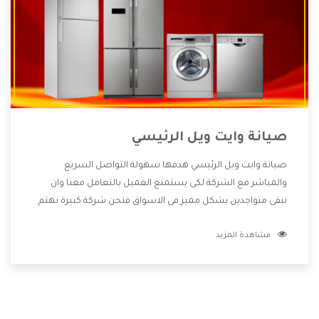
صيانة وايت ويل الرئيسي
صيانة وايت ويل الرئيسي هدفها سهولة التواصل السريع
والمباشر مع الشركة لكى يستمتع العميل بالتعامل معنا وان
نبقى متواجدين بشكل مميز فى الاسواق فنحن شركة كبيرة نهتم
بكل التفاصيل المهمة للعميل وان يستمتع بالخدمات التى تنفرد
مشاهدة المزيد
الشركة بها والتى تكون منها خدمة الصيانة التى تكون من أهم
الخدمات التى يرغب بها العميل لأنها تحافظ على كفاءة المنتج
كما أن شركة وايت ويل تقدم لنا جميع الأجهزة التى نبحث عنها
وأقوى الأسعار التى تكون مناسبة لكثير من العملاء