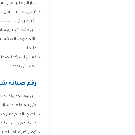
مدار اليوم للرد على ج
تتميز تلك الخدمة ان 
متحضر حتى لا نسبب له
الان هتقدر تشترى شا
بالتكنولوجيا الحديثة 
عليها .
كما ان الشركة تنصحنا 
الكهربائى بقوة .
رقم صيانة شا
الان نوفر لكم رقم لصي
حتى يتم حلها وإرسال
مشكله فى الشاشة ويت
توفير اكبر مراكز للصيا