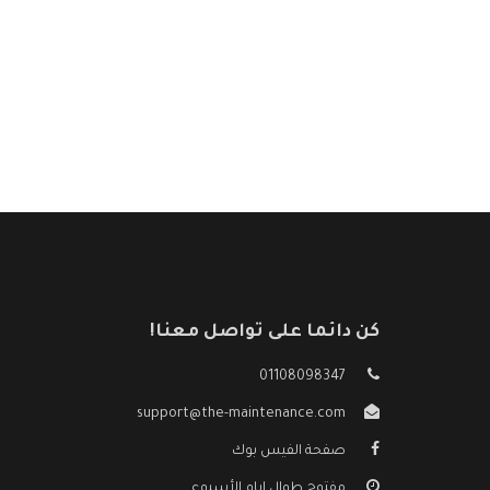
كن دائما على تواصل معنا!
01108098347
support@the-maintenance.com
صفحة الفيس بوك
مفتوح طوال ايام الأسبوع