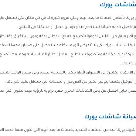
شاشات يورك
 يورك بأفضل خدمات ما بعد البيع وعلى فروع كثيرة له فى كل مكان لكى نسهل على
م افضل خدمة صيانة تستخدم عند وجود أى عطل أو مشكلة فى المنتج .
 أكبر فريق من الفنيين يقوموا بتصليح جميع الاعطال بدقة ودون استغراق وقتا طويلا
صلية لشاشات يورك لكى لا تتعرض لأى مشكله وستحصل على ضمان معها لمدة عا
كة يورك مختلفة ومتطورة يستطيع العميل اختيار المناسبة له وجميعها تصنع عل
اختلاف .
لاجهزة المميزة فى الاسواق لأنها تتميز بالصناعة الجيدة وفى نفس الوقت تمتعنا 
التوكيل يمتعنا بتوفير الكثير من العروض والخدمات التى تسهل علينا شراءها .
ل تباين افضل عن باقى الشاشات الاخرى تنفرد بزاوية للرؤية جيده لتكون اكثر اختل
يانة شاشات يورك
ركة يورك لابد من الاهتمام الشديد بخدمات ما بعد البيع التى تكون منها خدمة الع