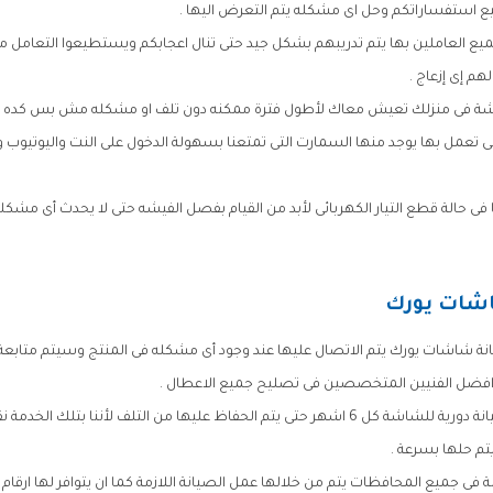
ميع استفساراتكم وحل اى مشكله يتم التعرض اليها .
جميع العاملين بها يتم تدريبهم بشكل جيد حتى تنال اعجابكم ويستطيعوا التعام
م إى إزعاج .
شة فى منزلك تعيش معاك لأطول فترة ممكنه دون تلف او مشكله مش بس كده ك
التى تعمل بها يوجد منها السمارت التى تمتعنا بسهولة الدخول على النت واليوتيوب
فى حالة قطع التيار الكهربائى لأبد من القيام بفصل الفيشه حتى لا يحدث أى مشكله ع
شات يورك
انة شاشات يورك يتم الاتصال عليها عند وجود أى مشكله فى المنتج وسيتم متابعة 
 افضل الفنيين المتخصصين فى تصليح جميع الاعطال .
ينصح بالقيام عمل صيانة دورية للشاشة كل 6 اشهر حتى يتم الحفاظ عليها من التلف لأننا بتلك
م حلها بسرعة .
نة فى جميع المحافظات يتم من خلالها عمل الصيانة اللازمة كما ان يتوافر لها ارقام 