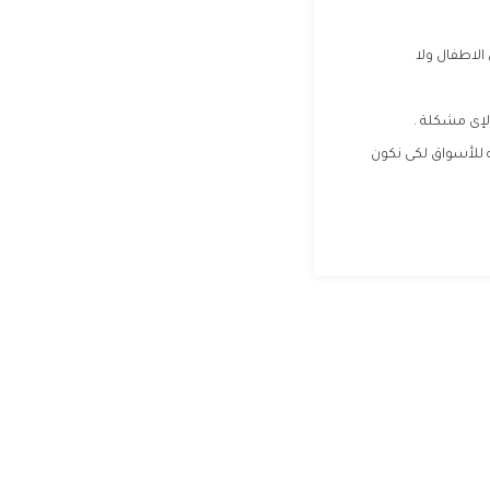
لاطفال ولا
 للأسواق لكى نكون