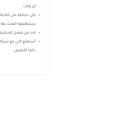
اى وقت .
لكى نحافظ على كفاءة 
يستطيعوا العبث بها .
لابد من فصل الشاشة ولا نقوم بتركها تع
أستمتع الان مع شركة 
دائما الأفضل .