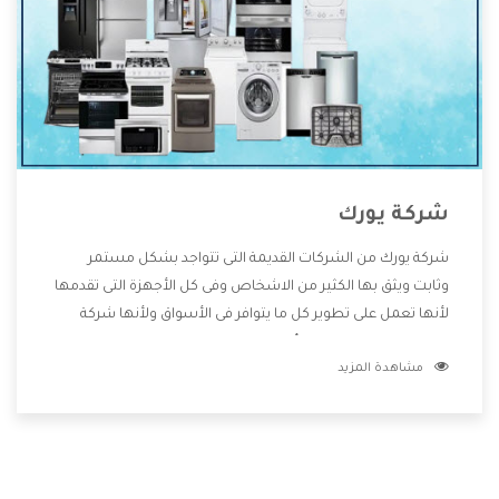
شركة يورك
شركة يورك من الشركات القديمة التى تتواجد بشكل مستمر
وثابت ويثق بها الكثير من الاشخاص وفى كل الأجهزة التى تقدمها
لأنها تعمل على تطوير كل ما يتوافر فى الأسواق ولأنها شركة
معروفة تهتم جدا بتوفير أفضل خدمات ما بعد البيع مع المنتجات
مشاهدة المزيد
وتقدم للعملاء أقوى العروض والخصومات التى تسهل على
المستهلك الاستمتاع بشراء جميع ما نقدمه لكم معنا هتجد كل
ما هو جديد وأفضل