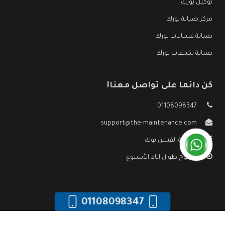
توكيل يورك
مركز صيانة يورك
صيانة غسالات يورك
صيانة تكييفات يورك
كن دائما على تواصل معنا!
01108098347
support@the-maintenance.com
صفحة الفيس بوك
مفتوح طوال ايام الأسبوع
01108098347