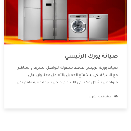
صيانة يورك الرئيسي
صيانة يورك الرئيسي هدفها سهولة التواصل السريع والمباشر
مع الشركة لكى يستمتع العميل بالتعامل معنا وان نبقى
متواجدين بشكل مميز فى الاسواق فنحن شركة كبيرة نهتم بكل
التفاصيل المهمة للعميل وان يستمتع بالخدمات التى تنفرد
مشاهدة المزيد
الشركة بها والتى تكون منها خدمة الصيانة التى تكون من أهم
الخدمات التى يرغب بها العميل لأنها تحافظ على كفاءة المنتج
كما أن شركة يورك تقدم لنا جميع الأجهزة التى نبحث عنها وأقوى
الأسعار التى تكون مناسبة لكثير من العملاء