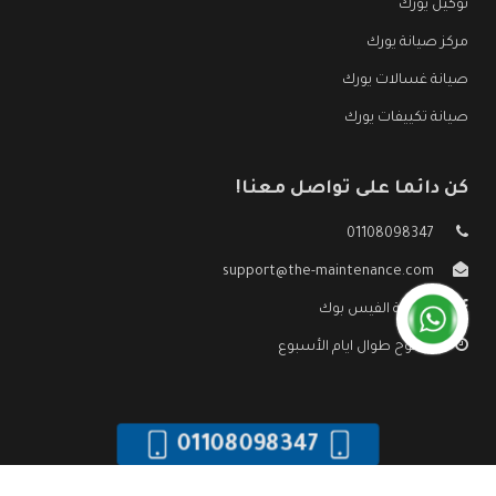
توكيل يورك
مركز صيانة يورك
صيانة غسالات يورك
صيانة تكييفات يورك
كن دائما على تواصل معنا!
01108098347
support@the-maintenance.com
صفحة الفيس بوك
مفتوح طوال ايام الأسبوع
01108098347