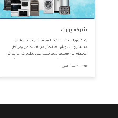
شركة يورك
شركة يورك من الشركات القديمة التى تتواجد بشكل
مستمر وثابت ويثق بها الكثير من الاشخاص وفى كل
الأجهزة التى تقدمها لأنها تعمل على تطوير كل ما يتوافر
فى الأسواق ولأنها شركة معروفة تهتم جدا بتوفير أفضل
مشاهدة المزيد
خدمات ما بعد البيع مع المنتجات وتقدم للعملاء أقوى
العروض والخصومات التى تسهل على المستهلك
الاستمتاع بشراء جميع ما نقدمه لكم معنا هتجد كل ما
هو جديد وأفضل