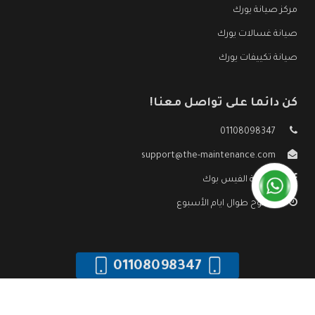
مركز صيانة يورك
صيانة غسالات يورك
صيانة تكييفات يورك
كن دائما على تواصل معنا!
01108098347
support@the-maintenance.com
صفحة الفيس بوك
مفتوح طوال ايام الأسبوع
01108098347
جميع الحقوق محفوظه ©
صيانة يورك