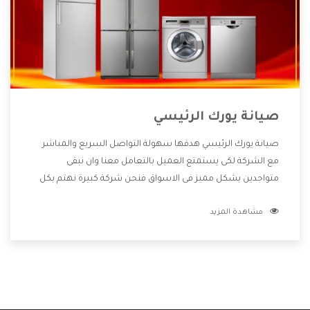
صيانة يورك الرئيسي
صيانة يورك الرئيسي هدفها سهولة التواصل السريع والمباشر
مع الشركة لكى يستمتع العميل بالتعامل معنا وان نبقى
متواجدين بشكل مميز فى الاسواق فنحن شركة كبيرة نهتم بكل
التفاصيل المهمة للعميل وان يستمتع بالخدمات التى تنفرد
مشاهدة المزيد
الشركة بها والتى تكون منها خدمة الصيانة التى تكون من أهم
الخدمات التى يرغب بها العميل لأنها تحافظ على كفاءة المنتج
كما أن شركة يورك تقدم لنا جميع الأجهزة التى نبحث عنها وأقوى
الأسعار التى تكون مناسبة لكثير من العملاء