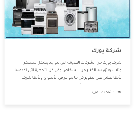
شركة يورك
شركة يورك من الشركات القديمة التى تتواجد بشكل مستمر
وثابت ويثق بها الكثير من الاشخاص وفى كل الأجهزة التى تقدمها
لأنها تعمل على تطوير كل ما يتوافر فى الأسواق ولأنها شركة
معروفة تهتم جدا بتوفير أفضل خدمات ما بعد البيع مع المنتجات
مشاهدة المزيد
وتقدم للعملاء أقوى العروض والخصومات التى تسهل على
المستهلك الاستمتاع بشراء جميع ما نقدمه لكم معنا هتجد كل
ما هو جديد وأفضل