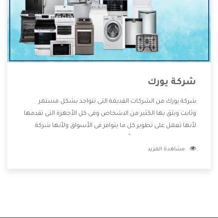
شركة يورك
شركة يورك من الشركات القديمة التى تتواجد بشكل مستمر
وثابت ويثق بها الكثير من الاشخاص وفى كل الأجهزة التى تقدمها
لأنها تعمل على تطوير كل ما يتوافر فى الأسواق ولأنها شركة
معروفة تهتم جدا بتوفير أفضل خدمات ما بعد البيع مع المنتجات
مشاهدة المزيد
وتقدم للعملاء أقوى العروض والخصومات التى تسهل على
المستهلك الاستمتاع بشراء جميع ما نقدمه لكم معنا هتجد كل
ما هو جديد وأفضل