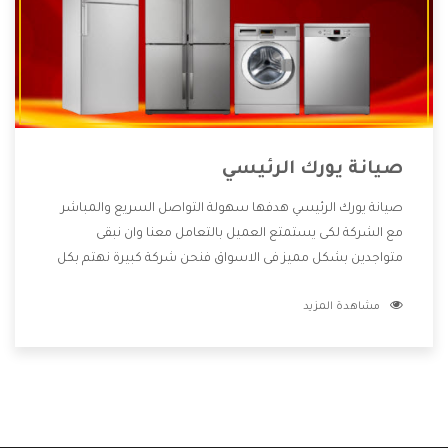
صيانة يورك الرئيسي
صيانة يورك الرئيسي هدفها سهولة التواصل السريع والمباشر
مع الشركة لكى يستمتع العميل بالتعامل معنا وان نبقى
متواجدين بشكل مميز فى الاسواق فنحن شركة كبيرة نهتم بكل
التفاصيل المهمة للعميل وان يستمتع بالخدمات التى تنفرد
مشاهدة المزيد
الشركة بها والتى تكون منها خدمة الصيانة التى تكون من أهم
الخدمات التى يرغب بها العميل لأنها تحافظ على كفاءة المنتج
كما أن شركة يورك تقدم لنا جميع الأجهزة التى نبحث عنها وأقوى
الأسعار التى تكون مناسبة لكثير من العملاء