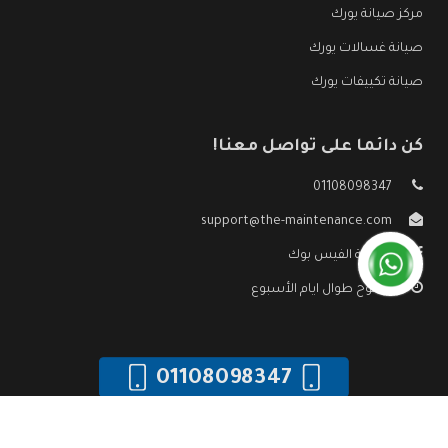
مركز صيانة يورك
صيانة غسالات يورك
صيانة تكييفات يورك
كن دائما على تواصل معنا!
01108098347
support@the-maintenance.com
صفحة الفيس بوك
مفتوح طوال ايام الأسبوع
01108098347
جميع الحقوق محفوظه ©
صيانة يورك