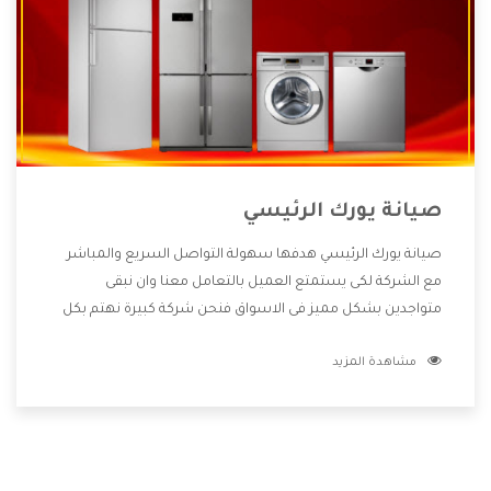
صيانة يورك الرئيسي
صيانة يورك الرئيسي هدفها سهولة التواصل السريع والمباشر
مع الشركة لكى يستمتع العميل بالتعامل معنا وان نبقى
متواجدين بشكل مميز فى الاسواق فنحن شركة كبيرة نهتم بكل
التفاصيل المهمة للعميل وان يستمتع بالخدمات التى تنفرد
مشاهدة المزيد
الشركة بها والتى تكون منها خدمة الصيانة التى تكون من أهم
الخدمات التى يرغب بها العميل لأنها تحافظ على كفاءة المنتج
كما أن شركة يورك تقدم لنا جميع الأجهزة التى نبحث عنها وأقوى
الأسعار التى تكون مناسبة لكثير من العملاء