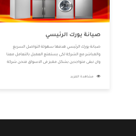
صيانة يورك الرئيسي
صيانة يورك الرئيسي هدفها سهولة التواصل السريع
والمباشر مع الشركة لكى يستمتع العميل بالتعامل معنا
وان نبقى متواجدين بشكل مميز فى الاسواق فنحن شركة
كبيرة نهتم بكل التفاصيل المهمة للعميل وان يستمتع
مشاهدة المزيد
بالخدمات التى تنفرد الشركة بها والتى تكون منها خدمة
الصيانة التى تكون من أهم الخدمات التى يرغب بها
العميل لأنها تحافظ على كفاءة المنتج كما أن شركة
يورك تقدم لنا جميع الأجهزة التى نبحث عنها وأقوى
الأسعار التى تكون مناسبة لكثير من العملاء