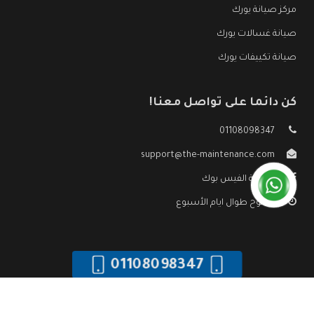
مركز صيانة يورك
صيانة غسالات يورك
صيانة تكييفات يورك
كن دائما على تواصل معنا!
01108098347
support@the-maintenance.com
صفحة الفيس بوك
مفتوح طوال ايام الأسبوع
01108098347
جميع الحقوق محفوظه ©
صيانة يورك