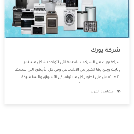
شركة يورك
شركة يورك من الشركات القديمة التى تتواجد بشكل مستمر
وثابت ويثق بها الكثير من الاشخاص وفى كل الأجهزة التى تقدمها
لأنها تعمل على تطوير كل ما يتوافر فى الأسواق ولأنها شركة
معروفة تهتم جدا بتوفير أفضل خدمات ما بعد البيع مع المنتجات
مشاهدة المزيد
وتقدم للعملاء أقوى العروض والخصومات التى تسهل على
المستهلك الاستمتاع بشراء جميع ما نقدمه لكم معنا هتجد كل
ما هو جديد وأفضل