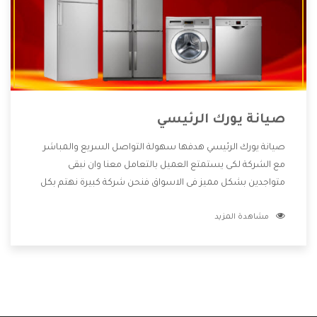
صيانة يورك الرئيسي
صيانة يورك الرئيسي هدفها سهولة التواصل السريع والمباشر
مع الشركة لكى يستمتع العميل بالتعامل معنا وان نبقى
متواجدين بشكل مميز فى الاسواق فنحن شركة كبيرة نهتم بكل
التفاصيل المهمة للعميل وان يستمتع بالخدمات التى تنفرد
مشاهدة المزيد
الشركة بها والتى تكون منها خدمة الصيانة التى تكون من أهم
الخدمات التى يرغب بها العميل لأنها تحافظ على كفاءة المنتج
كما أن شركة يورك تقدم لنا جميع الأجهزة التى نبحث عنها وأقوى
الأسعار التى تكون مناسبة لكثير من العملاء