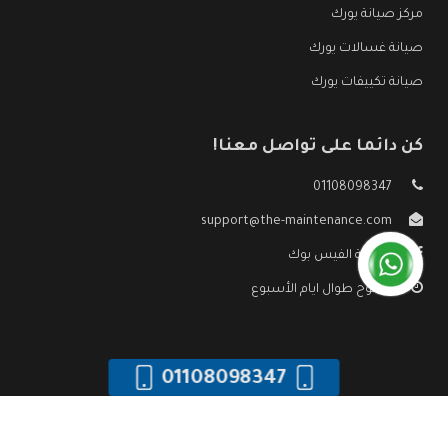
مركز صيانة يورك
صيانة غسالات يورك
صيانة تكييفات يورك
كن دائما على تواصل معنا!
01108098347
support@the-maintenance.com
صفحة الفيس بوك
مفتوح طوال ايام الأسبوع
01108098347
جميع الحقوق محفوظه ©
صيانة يورك