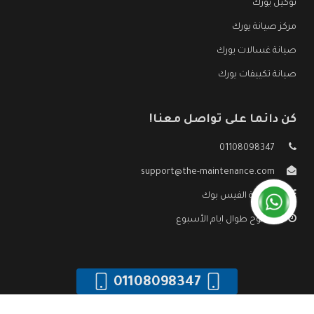
توكيل يورك
مركز صيانة يورك
صيانة غسالات يورك
صيانة تكييفات يورك
كن دائما على تواصل معنا!
01108098347
support@the-maintenance.com
صفحة الفيس بوك
مفتوح طوال ايام الأسبوع
01108098347