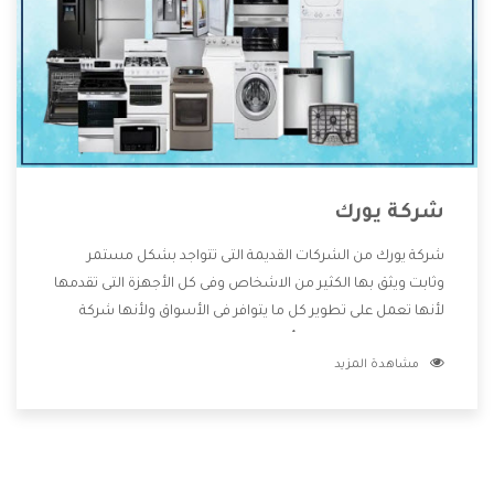
شركة يورك
شركة يورك من الشركات القديمة التى تتواجد بشكل مستمر
وثابت ويثق بها الكثير من الاشخاص وفى كل الأجهزة التى تقدمها
لأنها تعمل على تطوير كل ما يتوافر فى الأسواق ولأنها شركة
معروفة تهتم جدا بتوفير أفضل خدمات ما بعد البيع مع المنتجات
مشاهدة المزيد
وتقدم للعملاء أقوى العروض والخصومات التى تسهل على
المستهلك الاستمتاع بشراء جميع ما نقدمه لكم معنا هتجد كل
ما هو جديد وأفضل