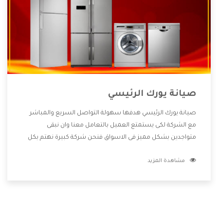
صيانة يورك الرئيسي
صيانة يورك الرئيسي هدفها سهولة التواصل السريع والمباشر
مع الشركة لكى يستمتع العميل بالتعامل معنا وان نبقى
متواجدين بشكل مميز فى الاسواق فنحن شركة كبيرة نهتم بكل
التفاصيل المهمة للعميل وان يستمتع بالخدمات التى تنفرد
مشاهدة المزيد
الشركة بها والتى تكون منها خدمة الصيانة التى تكون من أهم
الخدمات التى يرغب بها العميل لأنها تحافظ على كفاءة المنتج
كما أن شركة يورك تقدم لنا جميع الأجهزة التى نبحث عنها وأقوى
الأسعار التى تكون مناسبة لكثير من العملاء