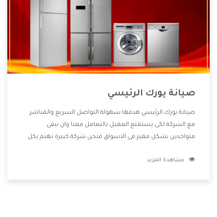
صيانة يورك الرئيسي
صيانة يورك الرئيسي هدفها سهولة التواصل السريع والمباشر
مع الشركة لكى يستمتع العميل بالتعامل معنا وان نبقى
متواجدين بشكل مميز فى الاسواق فنحن شركة كبيرة نهتم بكل
التفاصيل المهمة للعميل وان يستمتع بالخدمات التى تنفرد
مشاهدة المزيد
الشركة بها والتى تكون منها خدمة الصيانة التى تكون من أهم
الخدمات التى يرغب بها العميل لأنها تحافظ على كفاءة المنتج
كما أن شركة يورك تقدم لنا جميع الأجهزة التى نبحث عنها وأقوى
الأسعار التى تكون مناسبة لكثير من العملاء