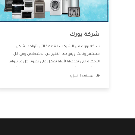
شركة يورك
شركة يورك من الشركات القديمة التى تتواجد بشكل
مستمر وثابت ويثق بها الكثير من الاشخاص وفى كل
الأجهزة التى تقدمها لأنها تعمل على تطوير كل ما يتوافر
فى الأسواق ولأنها شركة معروفة تهتم جدا بتوفير أفضل
مشاهدة المزيد
خدمات ما بعد البيع مع المنتجات وتقدم للعملاء أقوى
العروض والخصومات التى تسهل على المستهلك
الاستمتاع بشراء جميع ما نقدمه لكم معنا هتجد كل ما
هو جديد وأفضل