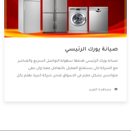
صيانة يورك الرئيسي
صيانة يورك الرئيسي هدفها سهولة التواصل السريع والمباشر
مع الشركة لكى يستمتع العميل بالتعامل معنا وان نبقى
متواجدين بشكل مميز فى الاسواق فنحن شركة كبيرة نهتم بكل
التفاصيل المهمة للعميل وان يستمتع بالخدمات التى تنفرد
مشاهدة المزيد
الشركة بها والتى تكون منها خدمة الصيانة التى تكون من أهم
الخدمات التى يرغب بها العميل لأنها تحافظ على كفاءة المنتج
كما أن شركة يورك تقدم لنا جميع الأجهزة التى نبحث عنها وأقوى
الأسعار التى تكون مناسبة لكثير من العملاء