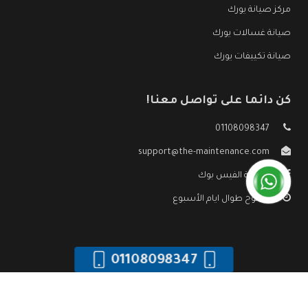
مركز صيانة يورك
صيانة غسالات يورك
صيانة تكييفات يورك
كن دائما على تواصل معنا!
01108098347
support@the-maintenance.com
صفحة الفيس بوك
مفتوح طوال ايام الأسبوع
01108098347
جميع الحقوق محفوظه ©
صيانة يورك