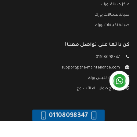
مركز صيانة يورك
صيانة غسالات يورك
صيانة تكييفات يورك
كن دائما على تواصل معنا!
01108098347
support@the-maintenance.com
صفحة الفيس بوك
مفتوح طوال ايام الأسبوع
01108098347
جميع الحقوق محفوظه ©
صيانة يورك