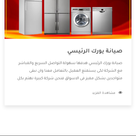
صيانة يورك الرئيسي
صيانة يورك الرئيسي هدفها سهولة التواصل السريع والمباشر
مع الشركة لكى يستمتع العميل بالتعامل معنا وان نبقى
متواجدين بشكل مميز فى الاسواق فنحن شركة كبيرة نهتم بكل
التفاصيل المهمة للعميل وان يستمتع بالخدمات التى تنفرد
مشاهدة المزيد
الشركة بها والتى تكون منها خدمة الصيانة التى تكون من أهم
الخدمات التى يرغب بها العميل لأنها تحافظ على كفاءة المنتج
كما أن شركة يورك تقدم لنا جميع الأجهزة التى نبحث عنها وأقوى
الأسعار التى تكون مناسبة لكثير من العملاء