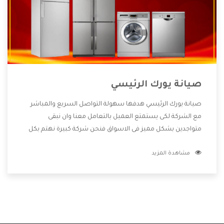
صيانة يورك الرئيسي
صيانة يورك الرئيسي هدفها سهولة التواصل السريع والمباشر
مع الشركة لكى يستمتع العميل بالتعامل معنا وان نبقى
متواجدين بشكل مميز فى الاسواق فنحن شركة كبيرة نهتم بكل
التفاصيل المهمة للعميل وان يستمتع بالخدمات التى تنفرد
مشاهدة المزيد
الشركة بها والتى تكون منها خدمة الصيانة التى تكون من أهم
الخدمات التى يرغب بها العميل لأنها تحافظ على كفاءة المنتج
كما أن شركة يورك تقدم لنا جميع الأجهزة التى نبحث عنها وأقوى
الأسعار التى تكون مناسبة لكثير من العملاء