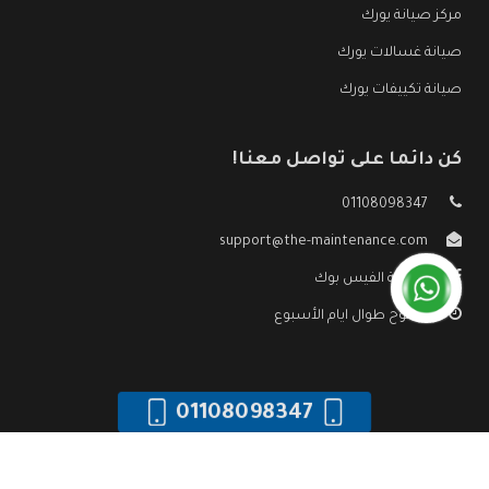
مركز صيانة يورك
صيانة غسالات يورك
صيانة تكييفات يورك
كن دائما على تواصل معنا!
01108098347
support@the-maintenance.com
صفحة الفيس بوك
مفتوح طوال ايام الأسبوع
01108098347
جميع الحقوق محفوظه ©
صيانة يورك