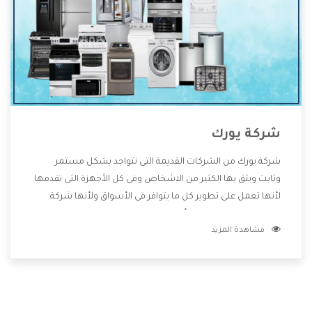
شركة يورك
شركة يورك من الشركات القديمة التى تتواجد بشكل مستمر
وثابت ويثق بها الكثير من الاشخاص وفى كل الأجهزة التى تقدمها
لأنها تعمل على تطوير كل ما يتوافر فى الأسواق ولأنها شركة
معروفة تهتم جدا بتوفير أفضل خدمات ما بعد البيع مع المنتجات
مشاهدة المزيد
وتقدم للعملاء أقوى العروض والخصومات التى تسهل على
المستهلك الاستمتاع بشراء جميع ما نقدمه لكم معنا هتجد كل
ما هو جديد وأفضل