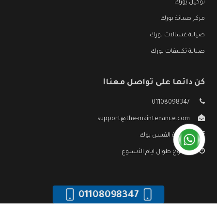
توكيل يورك
مركز صيانة يورك
صيانة غسالات يورك
صيانة تكييفات يورك
كن دائما على تواصل معنا!
01108098347
support@the-maintenance.com
صفحة الفيس بوك
مفتوح طوال ايام الأسبوع
01108098347