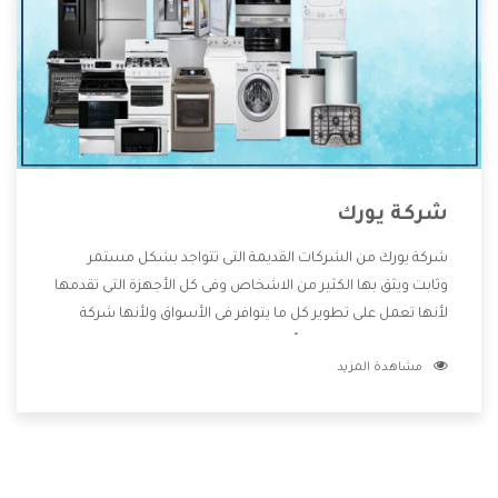
شركة يورك
شركة يورك من الشركات القديمة التى تتواجد بشكل مستمر
وثابت ويثق بها الكثير من الاشخاص وفى كل الأجهزة التى تقدمها
لأنها تعمل على تطوير كل ما يتوافر فى الأسواق ولأنها شركة
معروفة تهتم جدا بتوفير أفضل خدمات ما بعد البيع مع المنتجات
مشاهدة المزيد
وتقدم للعملاء أقوى العروض والخصومات التى تسهل على
المستهلك الاستمتاع بشراء جميع ما نقدمه لكم معنا هتجد كل
ما هو جديد وأفضل