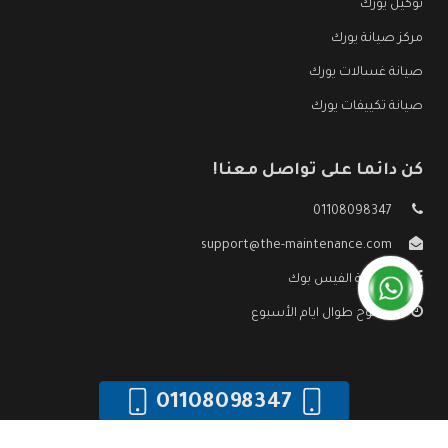
توكيل يورك
مركز صيانة يورك
صيانة غسالات يورك
صيانة تكييفات يورك
كن دائما على تواصل معنا!
01108098347
support@the-maintenance.com
صفحة الفيس بوك
مفتوح طوال ايام الأسبوع
01108098347