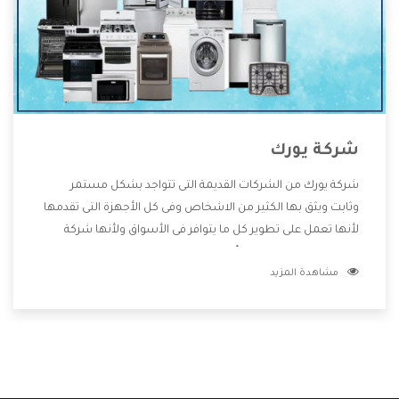
شركة يورك
شركة يورك من الشركات القديمة التى تتواجد بشكل مستمر
وثابت ويثق بها الكثير من الاشخاص وفى كل الأجهزة التى تقدمها
لأنها تعمل على تطوير كل ما يتوافر فى الأسواق ولأنها شركة
معروفة تهتم جدا بتوفير أفضل خدمات ما بعد البيع مع المنتجات
مشاهدة المزيد
وتقدم للعملاء أقوى العروض والخصومات التى تسهل على
المستهلك الاستمتاع بشراء جميع ما نقدمه لكم معنا هتجد كل
ما هو جديد وأفضل