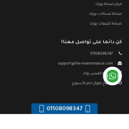
مركز صيانة يورك
صيانة غسالات يورك
صيانة تكييفات يورك
كن دائما على تواصل معنا!
01108098347
support@the-maintenance.com
صفحة الفيس بوك
مفتوح طوال ايام الأسبوع
01108098347
جميع الحقوق محفوظه ©
صيانة يورك