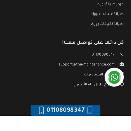
مركز صيانة يورك
صيانة غسالات يورك
صيانة تكييفات يورك
كن دائما على تواصل معنا!
01108098347
support@the-maintenance.com
صفحة الفيس بوك
مفتوح طوال ايام الأسبوع
01108098347
جميع الحقوق محفوظه ©
صيانة يورك