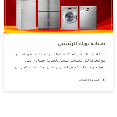
صيانة يورك الرئيسي
صيانة يورك الرئيسي هدفها سهولة التواصل السريع والمباشر
مع الشركة لكى يستمتع العميل بالتعامل معنا وان نبقى
متواجدين بشكل مميز فى الاسواق فنحن شركة كبيرة نهتم بكل
التفاصيل المهمة للعميل وان يستمتع بالخدمات التى تنفرد
مشاهدة المزيد
الشركة بها والتى تكون منها خدمة الصيانة التى تكون من أهم
الخدمات التى يرغب بها العميل لأنها تحافظ على كفاءة المنتج
كما أن شركة يورك تقدم لنا جميع الأجهزة التى نبحث عنها وأقوى
الأسعار التى تكون مناسبة لكثير من العملاء