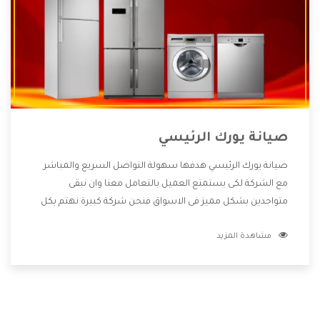
صيانة يورك الرئيسي
صيانة يورك الرئيسي هدفها سهولة التواصل السريع والمباشر
مع الشركة لكى يستمتع العميل بالتعامل معنا وان نبقى
متواجدين بشكل مميز فى الاسواق فنحن شركة كبيرة نهتم بكل
التفاصيل المهمة للعميل وان يستمتع بالخدمات التى تنفرد
مشاهدة المزيد
الشركة بها والتى تكون منها خدمة الصيانة التى تكون من أهم
الخدمات التى يرغب بها العميل لأنها تحافظ على كفاءة المنتج
كما أن شركة يورك تقدم لنا جميع الأجهزة التى نبحث عنها وأقوى
الأسعار التى تكون مناسبة لكثير من العملاء