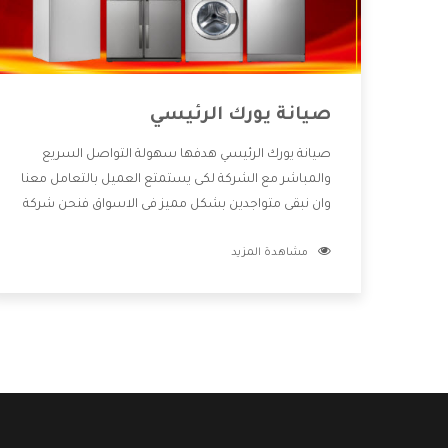
صيانة يورك الرئيسي
صيانة يورك الرئيسي هدفها سهولة التواصل السريع
والمباشر مع الشركة لكى يستمتع العميل بالتعامل معنا
وان نبقى متواجدين بشكل مميز فى الاسواق فنحن شركة
كبيرة نهتم بكل التفاصيل المهمة للعميل وان يستمتع
مشاهدة المزيد
بالخدمات التى تنفرد الشركة بها والتى تكون منها خدمة
الصيانة التى تكون من أهم الخدمات التى يرغب بها
العميل لأنها تحافظ على كفاءة المنتج كما أن شركة
يورك تقدم لنا جميع الأجهزة التى نبحث عنها وأقوى
الأسعار التى تكون مناسبة لكثير من العملاء