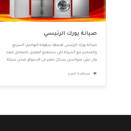
صيانة يورك الرئيسي
صيانة يورك الرئيسي هدفها سهولة التواصل السريع
والمباشر مع الشركة لكى يستمتع العميل بالتعامل معنا
وان نبقى متواجدين بشكل مميز فى الاسواق فنحن شركة
كبيرة نهتم بكل التفاصيل المهمة للعميل وان يستمتع
مشاهدة المزيد
بالخدمات التى تنفرد الشركة بها والتى تكون منها خدمة
الصيانة التى تكون من أهم الخدمات التى يرغب بها
العميل لأنها تحافظ على كفاءة المنتج كما أن شركة
يورك تقدم لنا جميع الأجهزة التى نبحث عنها وأقوى
الأسعار التى تكون مناسبة لكثير من العملاء