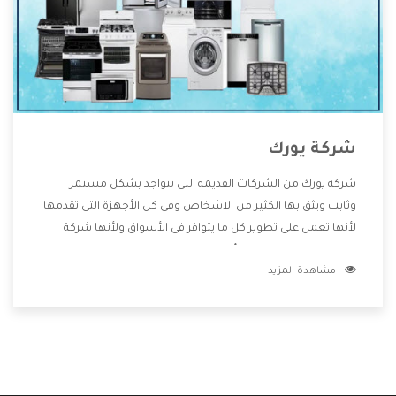
شركة يورك
شركة يورك من الشركات القديمة التى تتواجد بشكل مستمر
وثابت ويثق بها الكثير من الاشخاص وفى كل الأجهزة التى تقدمها
لأنها تعمل على تطوير كل ما يتوافر فى الأسواق ولأنها شركة
معروفة تهتم جدا بتوفير أفضل خدمات ما بعد البيع مع المنتجات
مشاهدة المزيد
وتقدم للعملاء أقوى العروض والخصومات التى تسهل على
المستهلك الاستمتاع بشراء جميع ما نقدمه لكم معنا هتجد كل
ما هو جديد وأفضل