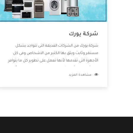
شركة يورك
شركة يورك من الشركات القديمة التى تتواجد بشكل
مستمر وثابت ويثق بها الكثير من الاشخاص وفى كل
الأجهزة التى تقدمها لأنها تعمل على تطوير كل ما يتوافر
فى الأسواق ولأنها شركة معروفة تهتم جدا بتوفير أفضل
مشاهدة المزيد
خدمات ما بعد البيع مع المنتجات وتقدم للعملاء أقوى
العروض والخصومات التى تسهل على المستهلك
الاستمتاع بشراء جميع ما نقدمه لكم معنا هتجد كل ما
هو جديد وأفضل