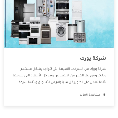
شركة يورك
شركة يورك من الشركات القديمة التى تتواجد بشكل مستمر
وثابت ويثق بها الكثير من الاشخاص وفى كل الأجهزة التى تقدمها
لأنها تعمل على تطوير كل ما يتوافر فى الأسواق ولأنها شركة
معروفة تهتم جدا بتوفير أفضل خدمات ما بعد البيع مع المنتجات
مشاهدة المزيد
وتقدم للعملاء أقوى العروض والخصومات التى تسهل على
المستهلك الاستمتاع بشراء جميع ما نقدمه لكم معنا هتجد كل
ما هو جديد وأفضل