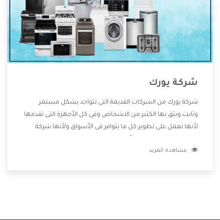
شركة يورك
شركة يورك من الشركات القديمة التى تتواجد بشكل مستمر
وثابت ويثق بها الكثير من الاشخاص وفى كل الأجهزة التى تقدمها
لأنها تعمل على تطوير كل ما يتوافر فى الأسواق ولأنها شركة
معروفة تهتم جدا بتوفير أفضل خدمات ما بعد البيع مع المنتجات
مشاهدة المزيد
وتقدم للعملاء أقوى العروض والخصومات التى تسهل على
المستهلك الاستمتاع بشراء جميع ما نقدمه لكم معنا هتجد كل
ما هو جديد وأفضل