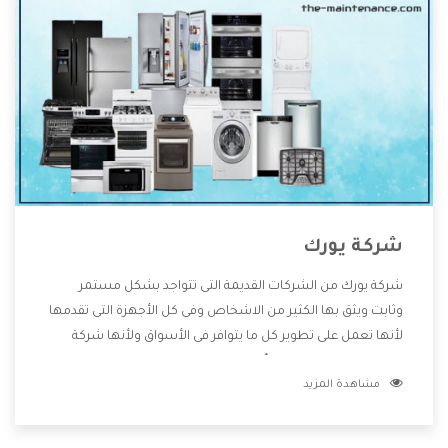
شركة يورك
شركة يورك من الشركات القديمة التى تتواجد بشكل مستمر
وثابت ويثق بها الكثير من الاشخاص وفى كل الأجهزة التى تقدمها
لأنها تعمل على تطوير كل ما يتوافر فى الأسواق ولأنها شركة
معروفة تهتم جدا بتوفير أفضل خدمات ما بعد البيع مع المنتجات
مشاهدة المزيد
وتقدم للعملاء أقوى العروض والخصومات التى تسهل على
المستهلك الاستمتاع بشراء جميع ما نقدمه لكم معنا هتجد كل
ما هو جديد وأفضل