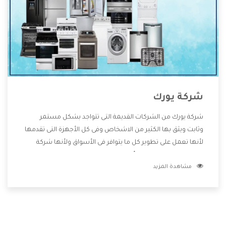
شركة يورك
شركة يورك من الشركات القديمة التى تتواجد بشكل مستمر
وثابت ويثق بها الكثير من الاشخاص وفى كل الأجهزة التى تقدمها
لأنها تعمل على تطوير كل ما يتوافر فى الأسواق ولأنها شركة
معروفة تهتم جدا بتوفير أفضل خدمات ما بعد البيع مع المنتجات
مشاهدة المزيد
وتقدم للعملاء أقوى العروض والخصومات التى تسهل على
المستهلك الاستمتاع بشراء جميع ما نقدمه لكم معنا هتجد كل
ما هو جديد وأفضل