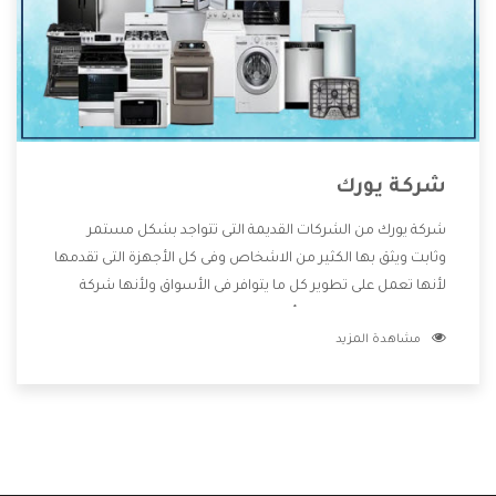
شركة يورك
شركة يورك من الشركات القديمة التى تتواجد بشكل مستمر
وثابت ويثق بها الكثير من الاشخاص وفى كل الأجهزة التى تقدمها
لأنها تعمل على تطوير كل ما يتوافر فى الأسواق ولأنها شركة
معروفة تهتم جدا بتوفير أفضل خدمات ما بعد البيع مع المنتجات
مشاهدة المزيد
وتقدم للعملاء أقوى العروض والخصومات التى تسهل على
المستهلك الاستمتاع بشراء جميع ما نقدمه لكم معنا هتجد كل
ما هو جديد وأفضل