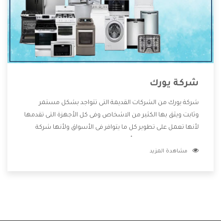
شركة يورك
شركة يورك من الشركات القديمة التى تتواجد بشكل مستمر
وثابت ويثق بها الكثير من الاشخاص وفى كل الأجهزة التى تقدمها
لأنها تعمل على تطوير كل ما يتوافر فى الأسواق ولأنها شركة
معروفة تهتم جدا بتوفير أفضل خدمات ما بعد البيع مع المنتجات
مشاهدة المزيد
وتقدم للعملاء أقوى العروض والخصومات التى تسهل على
المستهلك الاستمتاع بشراء جميع ما نقدمه لكم معنا هتجد كل
ما هو جديد وأفضل