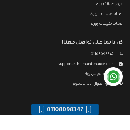
مركز صيانة يورك
صيانة غسالات يورك
صيانة تكييفات يورك
كن دائما على تواصل معنا!
01108098347
support@the-maintenance.com
صفحة الفيس بوك
مفتوح طوال ايام الأسبوع
01108098347
جميع الحقوق محفوظه ©
صيانة يورك