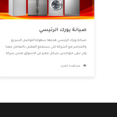
صيانة يورك الرئيسي
صيانة يورك الرئيسي هدفها سهولة التواصل السريع
والمباشر مع الشركة لكى يستمتع العميل بالتعامل معنا
وان نبقى متواجدين بشكل مميز فى الاسواق فنحن شركة
كبيرة نهتم بكل التفاصيل المهمة للعميل وان يستمتع
مشاهدة المزيد
بالخدمات التى تنفرد الشركة بها والتى تكون منها خدمة
الصيانة التى تكون من أهم الخدمات التى يرغب بها
العميل لأنها تحافظ على كفاءة المنتج كما أن شركة
يورك تقدم لنا جميع الأجهزة التى نبحث عنها وأقوى
الأسعار التى تكون مناسبة لكثير من العملاء