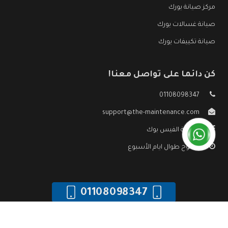
مركز صيانة يورك
صيانة غسالات يورك
صيانة تكييفات يورك
كن دائما على تواصل معنا!
01108098347
support@the-maintenance.com
صفحة الفيس بوك
مفتوح طوال ايام الأسبوع
01108098347
جميع الحقوق محفوظه ©
صيانة يورك