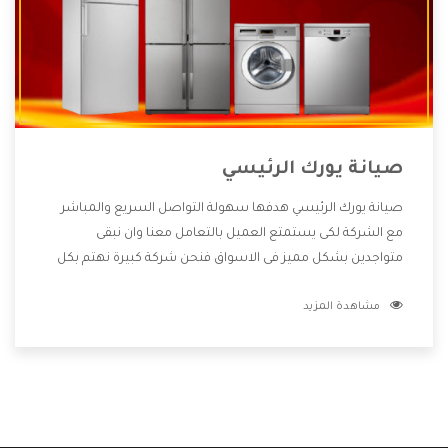
صيانة يورك الرئيسي
صيانة يورك الرئيسي هدفها سهولة التواصل السريع والمباشر
مع الشركة لكى يستمتع العميل بالتعامل معنا وان نبقى
متواجدين بشكل مميز فى الاسواق فنحن شركة كبيرة نهتم بكل
التفاصيل المهمة للعميل وان يستمتع بالخدمات التى تنفرد
مشاهدة المزيد
الشركة بها والتى تكون منها خدمة الصيانة التى تكون من أهم
الخدمات التى يرغب بها العميل لأنها تحافظ على كفاءة المنتج
كما أن شركة يورك تقدم لنا جميع الأجهزة التى نبحث عنها وأقوى
الأسعار التى تكون مناسبة لكثير من العملاء