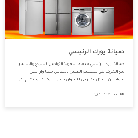
صيانة يورك الرئيسي
صيانة يورك الرئيسي هدفها سهولة التواصل السريع والمباشر
مع الشركة لكى يستمتع العميل بالتعامل معنا وان نبقى
متواجدين بشكل مميز فى الاسواق فنحن شركة كبيرة نهتم بكل
التفاصيل المهمة للعميل وان يستمتع بالخدمات التى تنفرد
مشاهدة المزيد
الشركة بها والتى تكون منها خدمة الصيانة التى تكون من أهم
الخدمات التى يرغب بها العميل لأنها تحافظ على كفاءة المنتج
كما أن شركة يورك تقدم لنا جميع الأجهزة التى نبحث عنها وأقوى
الأسعار التى تكون مناسبة لكثير من العملاء