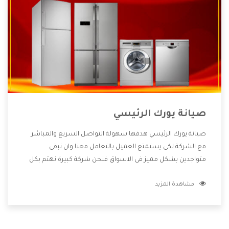
صيانة يورك الرئيسي
صيانة يورك الرئيسي هدفها سهولة التواصل السريع والمباشر
مع الشركة لكى يستمتع العميل بالتعامل معنا وان نبقى
متواجدين بشكل مميز فى الاسواق فنحن شركة كبيرة نهتم بكل
التفاصيل المهمة للعميل وان يستمتع بالخدمات التى تنفرد
مشاهدة المزيد
الشركة بها والتى تكون منها خدمة الصيانة التى تكون من أهم
الخدمات التى يرغب بها العميل لأنها تحافظ على كفاءة المنتج
كما أن شركة يورك تقدم لنا جميع الأجهزة التى نبحث عنها وأقوى
الأسعار التى تكون مناسبة لكثير من العملاء