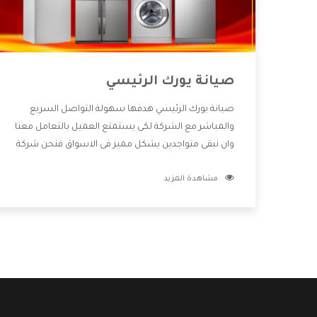
صيانة يورك الرئيسي
صيانة يورك الرئيسي هدفها سهولة التواصل السريع
والمباشر مع الشركة لكى يستمتع العميل بالتعامل معنا
وان نبقى متواجدين بشكل مميز فى الاسواق فنحن شركة
كبيرة نهتم بكل التفاصيل المهمة للعميل وان يستمتع
مشاهدة المزيد
بالخدمات التى تنفرد الشركة بها والتى تكون منها خدمة
الصيانة التى تكون من أهم الخدمات التى يرغب بها
العميل لأنها تحافظ على كفاءة المنتج كما أن شركة
يورك تقدم لنا جميع الأجهزة التى نبحث عنها وأقوى
الأسعار التى تكون مناسبة لكثير من العملاء