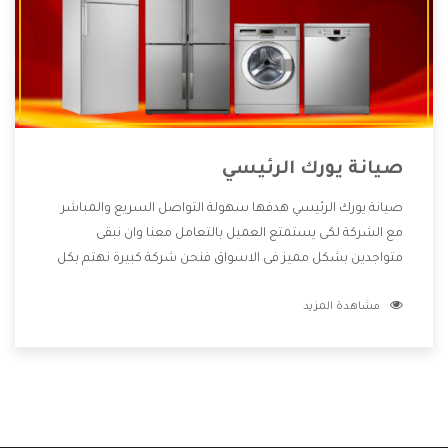
صيانة يورك الرئيسي
صيانة يورك الرئيسي هدفها سهولة التواصل السريع والمباشر
مع الشركة لكى يستمتع العميل بالتعامل معنا وان نبقى
متواجدين بشكل مميز فى الاسواق فنحن شركة كبيرة نهتم بكل
التفاصيل المهمة للعميل وان يستمتع بالخدمات التى تنفرد
مشاهدة المزيد
الشركة بها والتى تكون منها خدمة الصيانة التى تكون من أهم
الخدمات التى يرغب بها العميل لأنها تحافظ على كفاءة المنتج
كما أن شركة يورك تقدم لنا جميع الأجهزة التى نبحث عنها وأقوى
الأسعار التى تكون مناسبة لكثير من العملاء