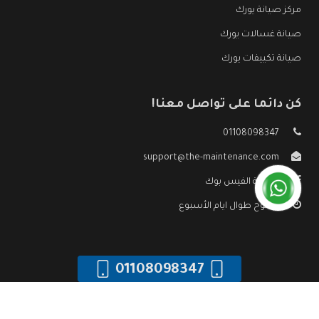
مركز صيانة يورك
صيانة غسالات يورك
صيانة تكييفات يورك
كن دائما على تواصل معنا!
01108098347
support@the-maintenance.com
صفحة الفيس بوك
مفتوح طوال ايام الأسبوع
01108098347
جميع الحقوق محفوظه ©
صيانة يورك