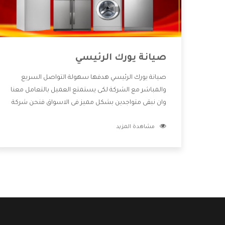
صيانة يورك الرئيسي
صيانة يورك الرئيسي هدفها سهولة التواصل السريع
والمباشر مع الشركة لكى يستمتع العميل بالتعامل معنا
وان نبقى متواجدين بشكل مميز فى الاسواق فنحن شركة
كبيرة نهتم بكل التفاصيل المهمة للعميل وان يستمتع
مشاهدة المزيد
بالخدمات التى تنفرد الشركة بها والتى تكون منها خدمة
الصيانة التى تكون من أهم الخدمات التى يرغب بها
العميل لأنها تحافظ على كفاءة المنتج كما أن شركة
يورك تقدم لنا جميع الأجهزة التى نبحث عنها وأقوى
الأسعار التى تكون مناسبة لكثير من العملاء