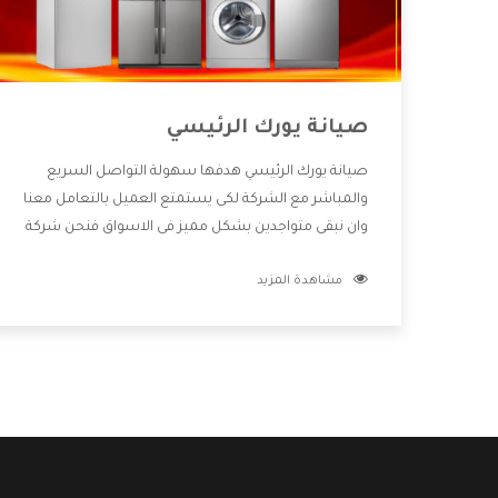
صيانة يورك الرئيسي
صيانة يورك الرئيسي هدفها سهولة التواصل السريع
والمباشر مع الشركة لكى يستمتع العميل بالتعامل معنا
وان نبقى متواجدين بشكل مميز فى الاسواق فنحن شركة
كبيرة نهتم بكل التفاصيل المهمة للعميل وان يستمتع
مشاهدة المزيد
بالخدمات التى تنفرد الشركة بها والتى تكون منها خدمة
الصيانة التى تكون من أهم الخدمات التى يرغب بها
العميل لأنها تحافظ على كفاءة المنتج كما أن شركة
يورك تقدم لنا جميع الأجهزة التى نبحث عنها وأقوى
الأسعار التى تكون مناسبة لكثير من العملاء