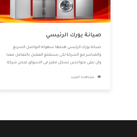
صيانة يورك الرئيسي
صيانة يورك الرئيسي هدفها سهولة التواصل السريع
والمباشر مع الشركة لكى يستمتع العميل بالتعامل معنا
وان نبقى متواجدين بشكل مميز فى الاسواق فنحن شركة
كبيرة نهتم بكل التفاصيل المهمة للعميل وان يستمتع
مشاهدة المزيد
بالخدمات التى تنفرد الشركة بها والتى تكون منها خدمة
الصيانة التى تكون من أهم الخدمات التى يرغب بها
العميل لأنها تحافظ على كفاءة المنتج كما أن شركة
يورك تقدم لنا جميع الأجهزة التى نبحث عنها وأقوى
الأسعار التى تكون مناسبة لكثير من العملاء