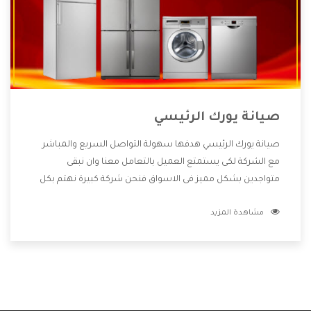
صيانة يورك الرئيسي
صيانة يورك الرئيسي هدفها سهولة التواصل السريع والمباشر
مع الشركة لكى يستمتع العميل بالتعامل معنا وان نبقى
متواجدين بشكل مميز فى الاسواق فنحن شركة كبيرة نهتم بكل
التفاصيل المهمة للعميل وان يستمتع بالخدمات التى تنفرد
مشاهدة المزيد
الشركة بها والتى تكون منها خدمة الصيانة التى تكون من أهم
الخدمات التى يرغب بها العميل لأنها تحافظ على كفاءة المنتج
كما أن شركة يورك تقدم لنا جميع الأجهزة التى نبحث عنها وأقوى
الأسعار التى تكون مناسبة لكثير من العملاء