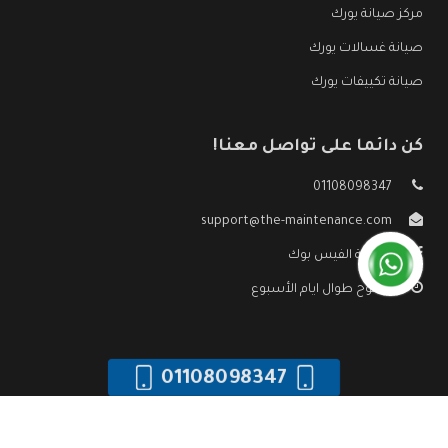
مركز صيانة يورك
صيانة غسالات يورك
صيانة تكييفات يورك
كن دائما على تواصل معنا!
01108098347
support@the-maintenance.com
صفحة الفيس بوك
مفتوح طوال ايام الأسبوع
01108098347
جميع الحقوق محفوظه ©
صيانة يورك