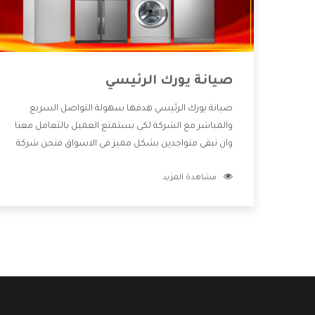
صيانة يورك الرئيسي
صيانة يورك الرئيسي هدفها سهولة التواصل السريع
والمباشر مع الشركة لكى يستمتع العميل بالتعامل معنا
وان نبقى متواجدين بشكل مميز فى الاسواق فنحن شركة
كبيرة نهتم بكل التفاصيل المهمة للعميل وان يستمتع
مشاهدة المزيد
بالخدمات التى تنفرد الشركة بها والتى تكون منها خدمة
الصيانة التى تكون من أهم الخدمات التى يرغب بها
العميل لأنها تحافظ على كفاءة المنتج كما أن شركة
يورك تقدم لنا جميع الأجهزة التى نبحث عنها وأقوى
الأسعار التى تكون مناسبة لكثير من العملاء